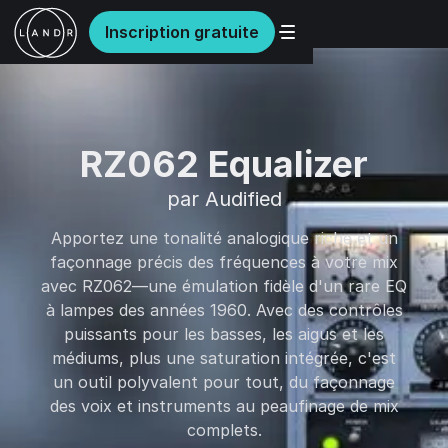
Inscription gratuite
RZ062 Equalizer
par Audified
Apportez une tonalité analogique riche et un
façonnage précis des fréquences à votre mix
avec RZ062—une émulation fidèle d'un rare EQ
à lampes des années 1960. Avec des contrôles
puissants pour les basses, les aigus et les
médiums, plus une saturation intégrée, c'est
un outil polyvalent pour tout, du façonnage
des voix et instruments au peaufinage de mix
complets.