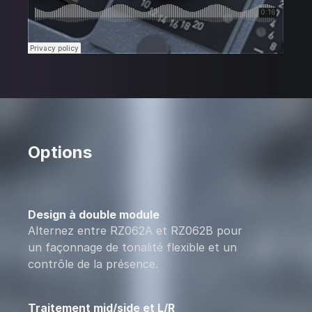
Options
Design à double module
Alternez entre RZ062A et RZ062B pour
un façonnage de tonalité flexible et un
contrôle de la présence.
Traitement mid/side et L/R