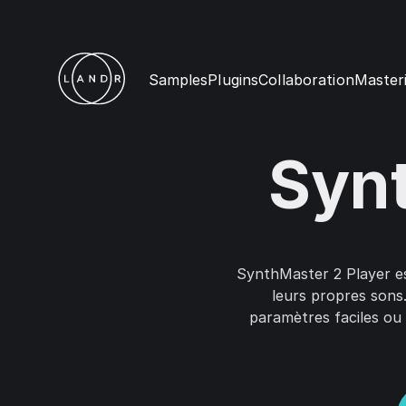
Samples
Plugins
Collaboration
Master
Synt
SynthMaster 2 Player est
leurs propres sons.
paramètres faciles ou