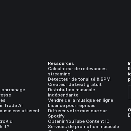
Ressources
I
Calculateur de redevances
R
streaming
i
Détecteur de tonalité & BPM
p
Créateur de beat gratuit
 parrainage
Distribution musicale
resse
indépendante
les
Vendre de la musique en ligne
r Trade AI
Licence pour reprises
O
usiciens utilisent
Diffuser votre musique sur
E
Spotify
troKid
Obtenir YouTube Content ID
h it?
Services de promotion musicale