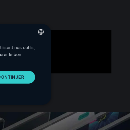
lisent nos outils,
ENGLISH
urer le bon
FRENCH
SPANISH
CONTINUER
PORTUGUESE
ITALIAN
GERMAN
JAPANESE
KOREAN