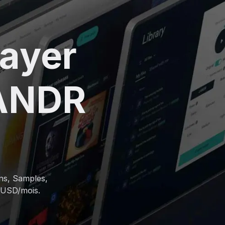
layer
LANDR
ins, Samples,
5 USD/mois.