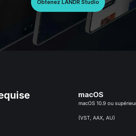
Obtenez LANDR Studio
equise
macOS
macOS 10.9 ou supérieu
(VST, AAX, AU)