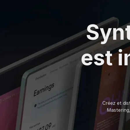
Synt
est 
Créez et dis
Mastering,