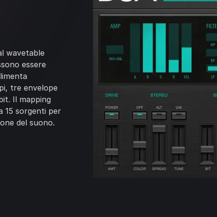
 al wavetable
ssono essere
alimenta
pi, tre envelope
bit. Il mapping
a 15 sorgenti per
one del suono.