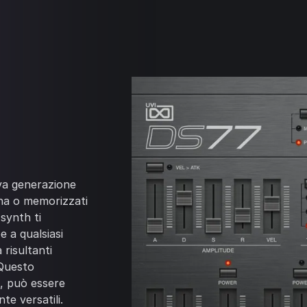
ova generazione
rna o memorizzati
synth ti
e a qualsiasi
risultanti
 Questo
M, può essere
te versatili.