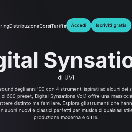
Accedi
Iscriviti gratis
Distribuzione
Corsi
Tariffe
ring
gital Synsati
di UVI
sound degli anni '90 con 4 strumenti ispirati ad alcuni dei s
 di 600 preset, Digital Synsations Vol.1 offre una massiccia
tere distinto ma familiare. Esplora gli strumenti che hann
 suoni nuovi e classici perfetti per musica di qualsiasi stil
produzione moderna e oltre.