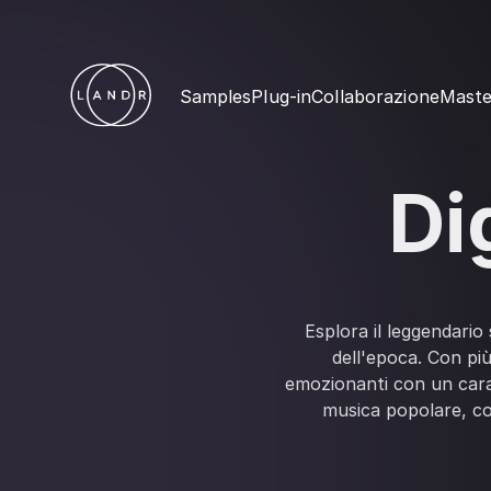
Samples
Plug-in
Collaborazione
Maste
Di
Esplora il leggendario 
dell'epoca. Con più
emozionanti con un carat
musica popolare, con