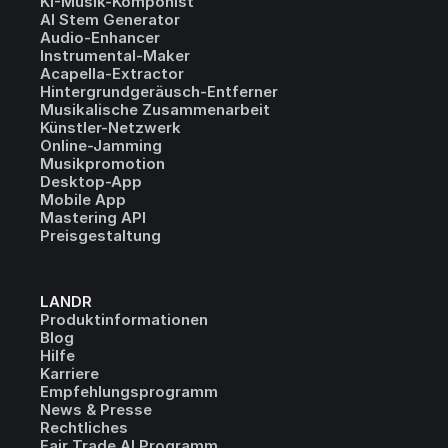
KI-Musik-Komponist
AI Stem Generator
Audio-Enhancer
Instrumental-Maker
Acapella-Extractor
Hintergrundgeräusch-Entferner
Musikalische Zusammenarbeit
Künstler-Netzwerk
Online-Jamming
Musikpromotion
Desktop-App
Mobile App
Mastering API
Preisgestaltung
LANDR
Produktinformationen
Blog
Hilfe
Karriere
Empfehlungsprogramm
News & Presse
Rechtliches
Fair Trade AI Programm