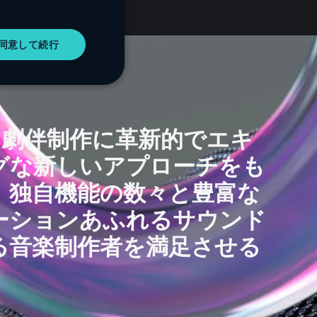
SPANISH
同意して続行
PORTUGUESE
ITALIAN
GERMAN
JAPANESE
は、劇伴制作に革新的でエキ
KOREAN
グな新しいアプローチをも
。独自機能の数々と豊富な
ーションあふれるサウンド
る音楽制作者を満足させる
」