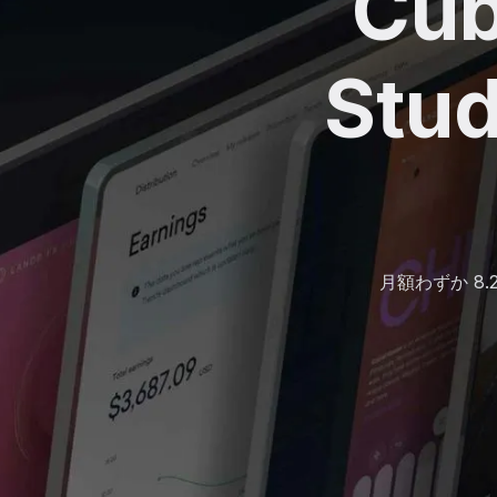
Cub
St
月額わずか 8