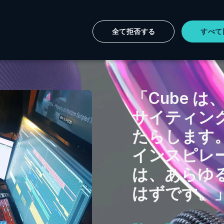
全て拒否する
すべて
「Cube 
サイティン
たらします
インスピレ
は、あらゆ
はずです。