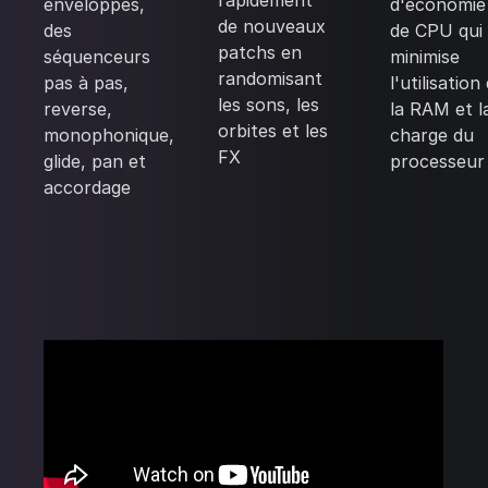
rapidement
enveloppes,
d'économie
de nouveaux
des
de CPU qui
patchs en
séquenceurs
minimise
randomisant
pas à pas,
l'utilisation
les sons, les
reverse,
la RAM et l
orbites et les
monophonique,
charge du
FX
glide, pan et
processeur
accordage