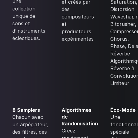
une
et créés par
Saturation,
collection
des
Distorsion
unique de
compositeurs
Waveshapin
sons et
et
Bitcrusher,
d'instruments
producteurs
Compresseu
éclectiques.
expérimentés
Chorus,
Phase, Dela
Réverbe
Algorithmiq
Réverbe à
Convolutio
Limiteur
8 Samplers
Algorithmes
Éco-Mode
de
Chacun avec
Une
Randomisation
un arpégiateur,
fonctionnal
Créez
des filtres, des
spéciale