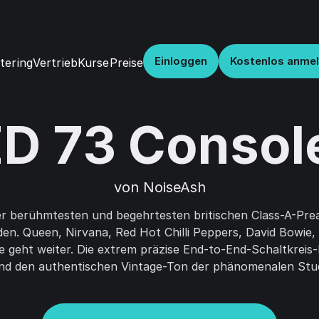
Einloggen
Kostenlos anme
Vertrieb
Kurse
Preise
tering
D 73 Consol
von NoiseAsh
der berühmtesten und begehrtesten britischen Class-A-Prea
den. Queen, Nirvana, Red Hot Chilli Peppers, David Bowie, 
te geht weiter. Die extrem präzise End-to-End-Schaltkreis-
 und den authentischen Vintage-Ton der phänomenalen Stu