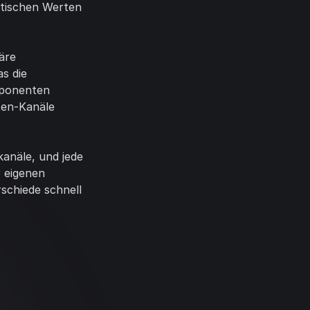
etischen Werten
äre
s die
mponenten
iten-Kanäle
kanäle, und jede
 eigenen
schiede schnell