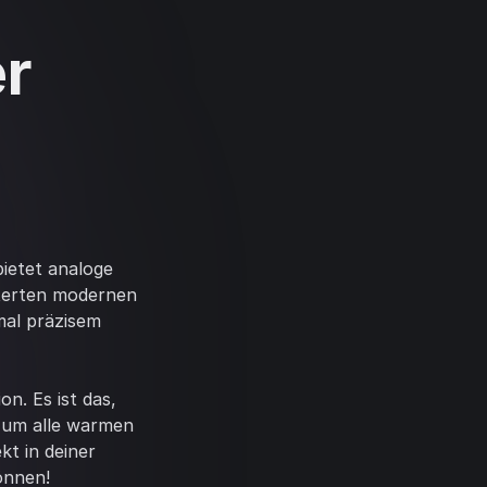
er
ietet analoge
iterten modernen
mal präzisem
n. Es ist das,
 um alle warmen
t in deiner
önnen!