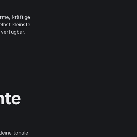
me, kräftige
lbst kleinste
 verfügbar.
hte
leine tonale