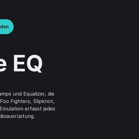
lden
e EQ
mps und Equalizer, die
Foo Fighters, Slipknot,
Emulation erfasst jedes
dioausrüstung.