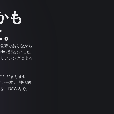
かも
に。
PU負荷でありながら
ide 機能といった
リアシングによる
ョンにとどまりませ
い一本。 神話的
を、DAW内で、