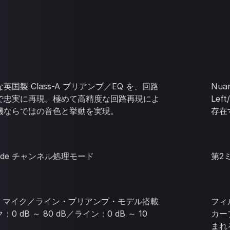
英国製 Class-A プリアンプ／EQ を、回路
Nua
で忠実に再現。極めて高精度な回路再現によ
Lef
機ならではの音色と挙動を実現。
存在
Side チャンネル処理モード
第2
s-A マイク／ライン・プリアンプ・モデル搭載
フィ
0 dB ～ 80 dB／ライン：0 dB ～ 10
カー
まれ