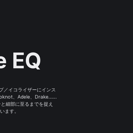
e EQ
ンプ／イコライザーにインス
lipknot、Adele、Drake……
ンと細部に至るまでを捉え
います。