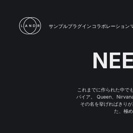
サンプル
プラグイン
コラボレーション
NEE
これまでに作られた中でも
パイア。 Queen、Nirvana、R
その名を挙げればきりが
た、極め