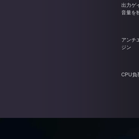
出力ゲイ
音量を
アンチ
ジン
CPU