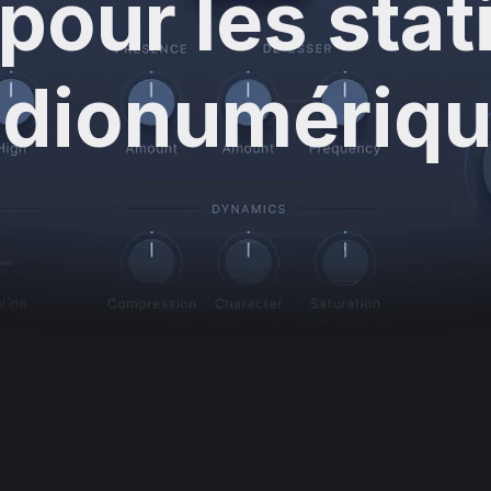
 pour les sta
dionumériq