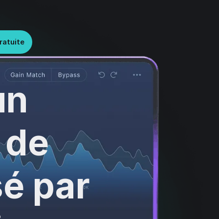
ratuite
un
 de
é par