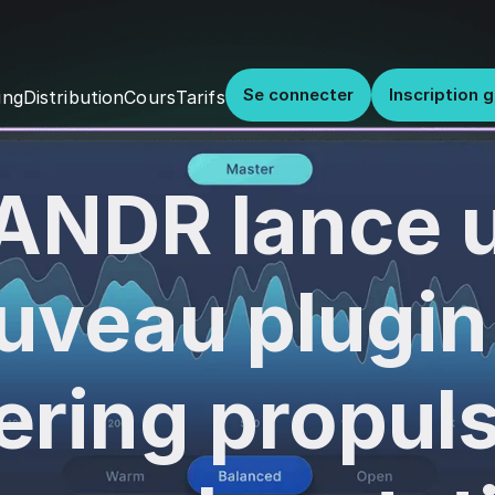
Se connecter
Inscription g
Distribution
Cours
Tarifs
ing
ANDR lance 
uveau plugin
ering propuls