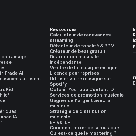
Ressources
I
Calculateur de redevances
R
streaming
i
Détecteur de tonalité & BPM
p
Créateur de beat gratuit
 parrainage
Distribution musicale
resse
indépendante
les
Vendre de la musique en ligne
r Trade AI
Licence pour reprises
O
usiciens utilisent
Diffuser votre musique sur
E
Spotify
troKid
Obtenir YouTube Content ID
h it?
Services de promotion musicale
ice
Gagner de l'argent avec la
musique
ériques
Stratégie de distribution
tance IA
musicale
r
EP vs. LP
Comment mixer de la musique
Qu'est-ce que le mastering ?