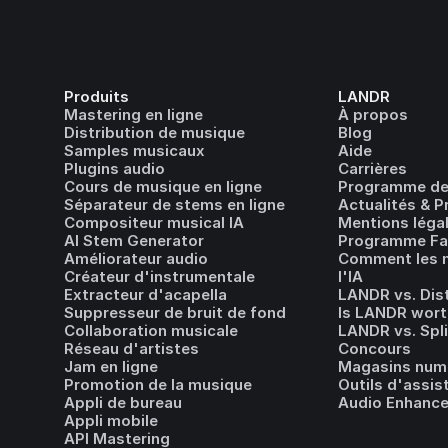
Produits
LANDR
Mastering en ligne
À propos
Distribution de musique
Blog
Samples musicaux
Aide
Plugins audio
Carrières
Cours de musique en ligne
Programme de
Séparateur de stems en ligne
Actualités & P
Compositeur musical IA
Mentions léga
AI Stem Generator
Programme Fai
Améliorateur audio
Comment les m
Créateur d'instrumentale
l'IA
Extracteur d'acapella
LANDR vs. Dis
Suppresseur de bruit de fond
Is LANDR wort
Collaboration musicale
LANDR vs. Spl
Réseau d'artistes
Concours
Jam en ligne
Magasins num
Promotion de la musique
Outils d'assis
Appli de bureau
Audio Enhance
Appli mobile
API Mastering