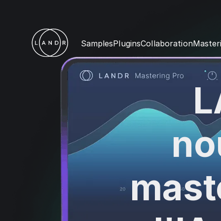
Samples
Plugins
Collaboration
Master
L
no
mast