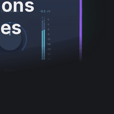
tions
ues