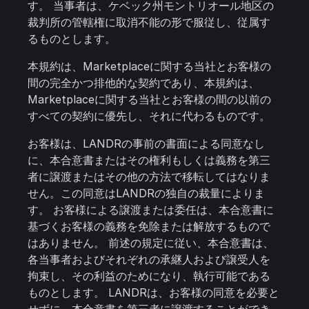
す。 当事者は、ケベック州モントリオール地区の
裁判所の管轄権に取消不能の形で服従し、従属す
るものとします。
本規約は、Marketplaceに関する当社とお客様の
間の完全かつ排他的な契約であり、本規約は、
Marketplaceに関する当社とお客様の間の以前の
すべての契約に優先し、それに代わるものです。
お客様は、LANDRの事前の書面による同意なし
に、本合意書またはその権利もしくは義務を第三
者に譲渡またはその他の方法で移転してはなりま
せん。この同意はLANDRの独自の裁量によりま
す。 お客様による譲渡または委任は、本合意書に
基づくお客様の義務を免除または解放するもので
はありません。 前述の規定に従い、本合意書は、
各当事者およびそれぞれの承継人および譲受人を
拘束し、その利益のためになり、執行可能である
ものとします。 LANDRは、お客様の同意を必要と