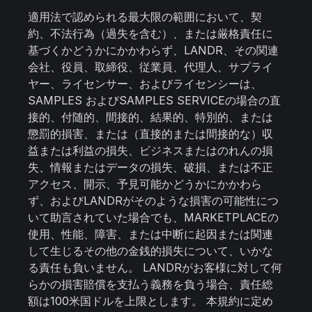
適用法で認められる最大限の範囲において、契
約、不法行為（過失を含む）、または厳格責任に
基づくかどうかにかかわらず、LANDR、その関連
会社、役員、取締役、従業員、代理人、サプライ
ヤー、ライセンサー、およびライセンシーは、
SAMPLES およびSAMPLES SERVICEの場合の直
接的、付随的、間接的、結果的、特別的、または
懲罰的損害、または（直接的または間接的な）収
益または利益の損失、ビジネスまたはのれんの損
失、情報またはデータの損失、破損、または不正
アクセス、開示、予見可能かどうかにかかわら
ず、およびLANDRがそのような損害の可能性につ
いて助言されていた場合でも、MARKETPLACEの
使用、性能、障害、または中断に起因または関連
して生じるその他の金銭的損失について、いかな
る責任も負いません。 LANDRがお客様に対して何
らかの損害賠償を支払う義務を負う場合、責任総
額は100米国ドルを上限とします。 本規約に定め